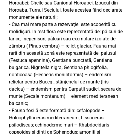
Horoabei: Cheile sau Canionul Horoabei, Izbucul din
Horoaba, Turnul Seciului, toate acestea fiind declarate
monumente ale naturii;
• Cea mai mare parte a rezervației este acoperită cu
molidișuri. În rest flora este reprezentată de: pâlcuri de
larice, jnepenisuri, pâlcuri sau exemplare izolate de
zâmbru ( Pinus cembra) – relict glaciar. Fauna mai
rară din această zonă este reprezentată de: paiusul
(Festuca apennina), Gentiana punctată, Gentiana
bulgarica, Nigritella nigra, Gentiana phlogifolia,
nopticoasa (Hesperis moniliformis) – endemism
relictar pentru Bucegi, stânjenelul de munte (Iris
dacica) – endemism pentru Carpații sudici, secara de
munte (Secale montanum) – element mediteranean –
balcanic;
• Fauna fosilă este formată din: cefalopode –
Holcophylloceras mediterraneum, Lissoceras
psilodiscus; echinoderme mari – Rhabdocidaris
copeoides și dinți de Sphenodus; amoniti și