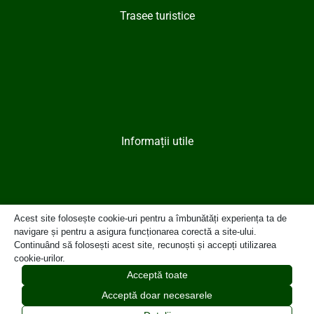
Trasee turistice
Informații utile
Acest site folosește cookie-uri pentru a îmbunătăți experiența ta de
navigare și pentru a asigura funcționarea corectă a site-ului.
Continuând să folosești acest site, recunoști și accepți utilizarea
cookie-urilor.
Contact
Acceptă toate
Acceptă doar necesarele
© 2024 Primăria Municipiului Moreni