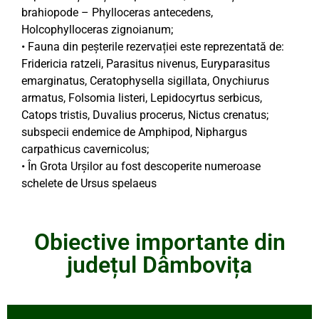
brahiopode – Phylloceras antecedens,
Holcophylloceras zignoianum;
• Fauna din peșterile rezervației este reprezentată de:
Fridericia ratzeli, Parasitus nivenus, Euryparasitus
emarginatus, Ceratophysella sigillata, Onychiurus
armatus, Folsomia listeri, Lepidocyrtus serbicus,
Catops tristis, Duvalius procerus, Nictus crenatus;
subspecii endemice de Amphipod, Niphargus
carpathicus cavernicolus;
• În Grota Urșilor au fost descoperite numeroase
schelete de Ursus spelaeus
Obiective importante din
județul Dâmbovița