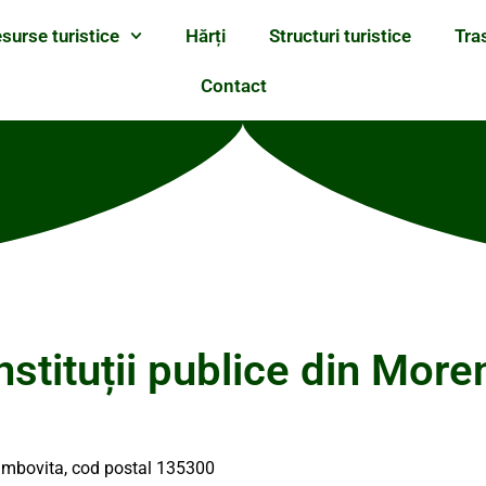
surse turistice
Hărți
Structuri turistice
Tra
Contact
nstituții publice din More
Dambovita, cod postal 135300