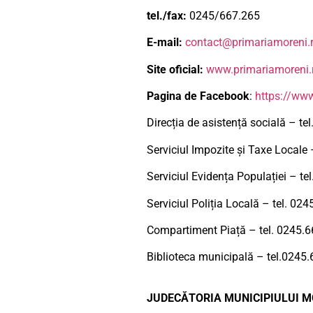
tel./fax:
0245/667.265
E-mail:
contact@primariamoreni.
Site oficial:
www.primariamoreni.
Pagina de Facebook
:
https://ww
Direcția de asistență socială – te
Serviciul Impozite și Taxe Locale
Serviciul Evidența Populației – te
Serviciul Poliția Locală – tel. 02
Compartiment Piață – tel. 0245.
Biblioteca municipală – tel.0245
JUDECĂTORIA MUNICIPIULUI M