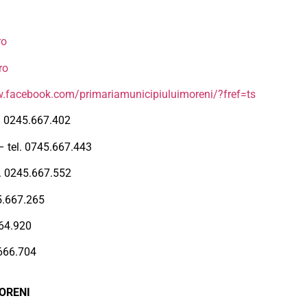
ro
ro
w.facebook.com/primariamunicipiuluimoreni/?fref=ts
l. 0245.667.402
 – tel. 0745.667.443
l. 0245.667.552
45.667.265
664.920
.666.704
ORENI