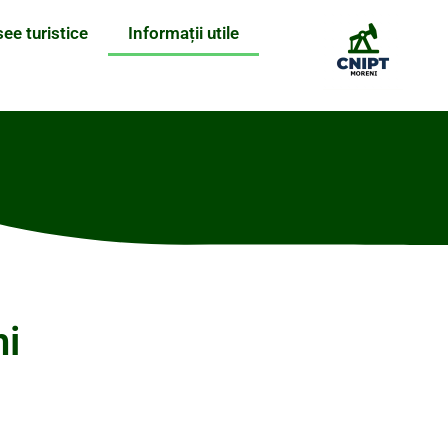
see turistice
Informații utile
ni