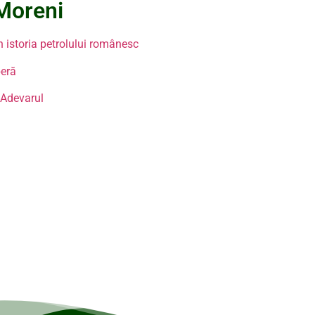
 Moreni
 istoria petrolului românesc
beră
 Adevarul