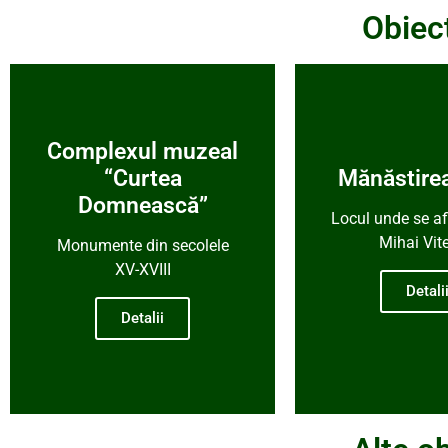
Obiec
Complexul muzeal
“Curtea
Mănăstire
Domnească”
Locul unde se af
Mihai Vit
Monumente din secolele
XV-XVIII
Detali
Detalii