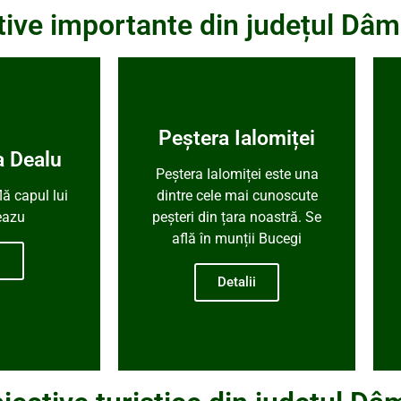
tive importante din județul Dâm
Peștera Ialomiței
a Dealu
Peștera Ialomiței este una
lă capul lui
dintre cele mai cunoscute
eazu
peșteri din țara noastră. Se
află în munții Bucegi
i
Detalii