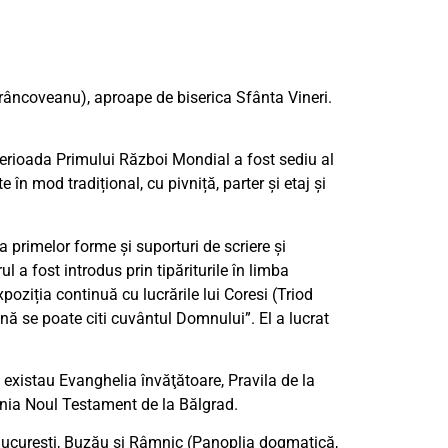
râncoveanu), aproape de biserica Sfânta Vineri.
în perioada Primului Război Mondial a fost sediu al
 mod tradițional, cu pivniță, parter și etaj și
 primelor forme şi suporturi de scriere şi
 a fost introdus prin tipăriturile în limba
poziția continuă cu lucrările lui Coresi (Triod
ă se poate citi cuvântul Domnului”. El a lucrat
 existau Evanghelia învăţătoare, Pravila de la
vania Noul Testament de la Bălgrad.
te, Bucureşti, Buzău şi Râmnic (Panoplia dogmatică,