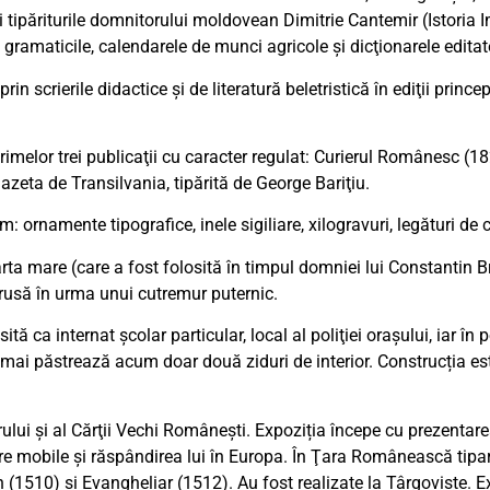
 şi tipăriturile domnitorului moldovean Dimitrie Cantemir (Istori
 gramaticile, calendarele de munci agricole şi dicţionarele editat
 prin scrierile didactice şi de literatură beletristică în ediţii princ
imelor trei publicaţii cu caracter regulat: Curierul Românesc (18
eta de Transilvania, tipărită de George Bariţiu.
ornamente tipografice, inele sigiliare, xilogravuri, legături de car
ta mare (care a fost folosită în timpul domniei lui Constantin B
strusă în urma unui cutremur puternic.
ită ca internat şcolar particular, local al poliţiei oraşului, iar 
păstrează acum doar două ziduri de interior. Construcția este în
ului şi al Cărţii Vechi Româneşti. Expoziția începe cu prezentarea
re mobile şi răspândirea lui în Europa. În Ţara Românească tiparul
 (1510) şi Evangheliar (1512). Au fost realizate la Târgoviște. Ex