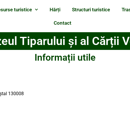
surse turistice
Hărți
Structuri turistice
Tra
Contact
ul Tiparului și al Cărții 
Informații utile
oştal 130008