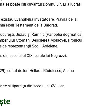
ă se poate citi cuvântul Domnului”. El a lucrat
 existau Evanghelia învăţătoare, Pravila de la
vania Noul Testament de la Bălgrad.
te, Bucureşti, Buzău şi Râmnic (Panoplia dogmatică,
a Imperiului Otoman, Descrierea Moldovei, Hronicul
e de reprezentanţii Şcolii Ardelene.
eps din secolul al XIX-lea ale lui Negruzzi,
29), editat de Ion Heliade Rădulescu, Albina
te şi tiparniţa din secolul al XVIII-lea.
iște