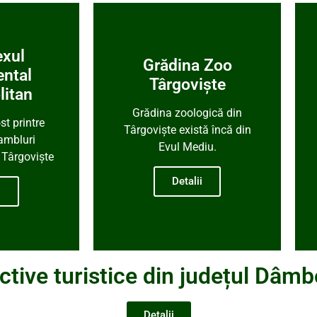
xul
Grădina Zoo
ntal
Târgoviște
litan
Grădina zoologică din
st printre
Târgoviște există încă din
ambluri
Evul Mediu.
n Târgovişte
Detalii
i
ctive turistice din județul Dâmb
Detalii