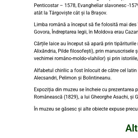
Penticostar – 1578, Evangheliar slavonesc -1579
atât la Târgoviște cât și la Brașov.
Limba română a început să fie folosită mai des î
Govora, Îndreptarea legii, în Moldova erau Cazani
Cărțile laice au început să apară prin tipărituril
Alixăndria, Pilde filosofeşti), prin manuscrisele
vechimei româno-moldo-vlahilor) și prin istoriile,
Alfabetul chirilic a fost înlocuit de către cel latin
Alecsandri, Pelimon şi Bolintineanu.
Expoziția din muzeu se încheie cu prezentarea pr
Românească (1829), a lui Gheorghe Asachi, şi Gaz
În muzeu se găsesc și alte obiecte expuse precum: 
Alt