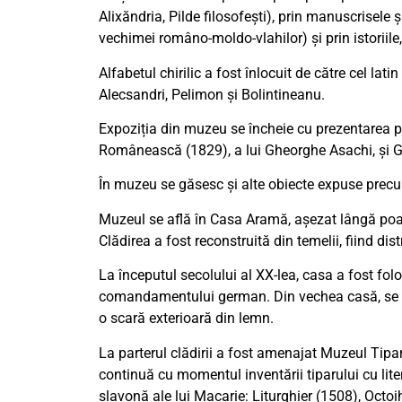
Alixăndria, Pilde filosofeşti), prin manuscrisele
vechimei româno-moldo-vlahilor) și prin istoriile,
Alfabetul chirilic a fost înlocuit de către cel latin
Alecsandri, Pelimon şi Bolintineanu.
Expoziția din muzeu se încheie cu prezentarea pr
Românească (1829), a lui Gheorghe Asachi, şi Gaz
În muzeu se găsesc și alte obiecte expuse precum: 
Muzeul se află în Casa Aramă, așezat lângă poar
Clădirea a fost reconstruită din temelii, fiind di
La începutul secolului al XX-lea, casa a fost folos
comandamentului german. Din vechea casă, se mai 
o scară exterioară din lemn.
La parterul clădirii a fost amenajat Muzeul Tipar
continuă cu momentul inventării tiparului cu lite
slavonă ale lui Macarie: Liturghier (1508), Octoih