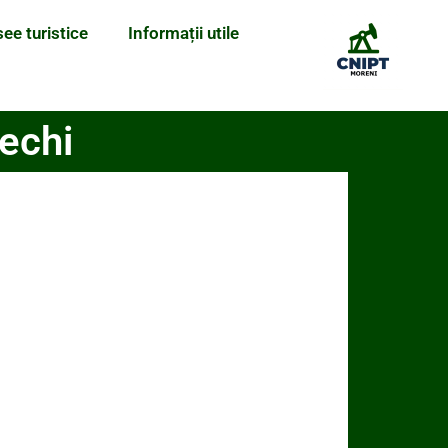
see turistice
Informații utile
Vechi