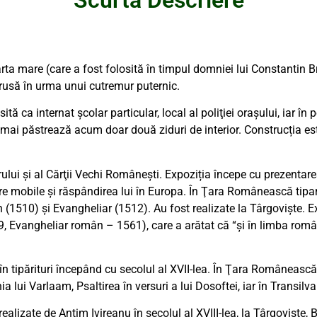
ta mare (care a fost folosită în timpul domniei lui Constantin B
strusă în urma unui cutremur puternic.
ită ca internat şcolar particular, local al poliţiei oraşului, iar 
păstrează acum doar două ziduri de interior. Construcția este în
ului şi al Cărţii Vechi Româneşti. Expoziția începe cu prezentarea
re mobile şi răspândirea lui în Europa. În Ţara Românească tiparul
 (1510) şi Evangheliar (1512). Au fost realizate la Târgoviște. Ex
, Evangheliar român – 1561), care a arătat că “şi în limba român
n tipărituri începând cu secolul al XVII-lea. În Ţara Românească
a lui Varlaam, Psaltirea în versuri a lui Dosoftei, iar în Transil
e realizate de Antim Ivireanu în secolul al XVIII-lea, la Târgoviş