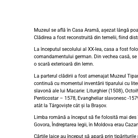
Muzeul se află în Casa Aramă, așezat lângă poar
Clădirea a fost reconstruită din temelii, fiind di
La începutul secolului al XX-lea, casa a fost folos
comandamentului german. Din vechea casă, se mai 
o scară exterioară din lemn.
La parterul clădirii a fost amenajat Muzeul Tipar
continuă cu momentul inventării tiparului cu lite
slavonă ale lui Macarie: Liturghier (1508), Octoih
Penticostar – 1578, Evangheliar slavonesc -1579
atât la Târgoviște cât și la Brașov.
Limba română a început să fie folosită mai des î
Govora, Îndreptarea legii, în Moldova erau Cazani
Cărțile laice au început să apară prin tipărituril