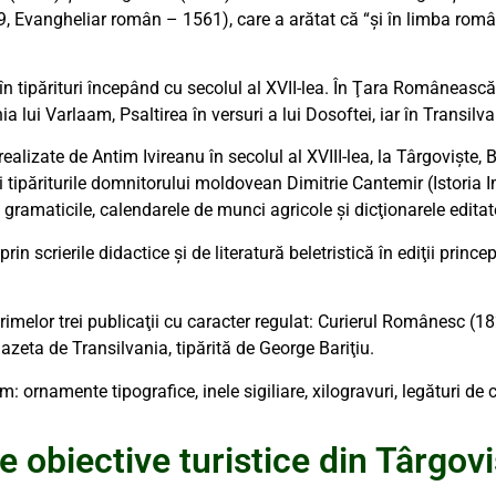
, Evangheliar român – 1561), care a arătat că “şi în limba român
n tipărituri începând cu secolul al XVII-lea. În Ţara Românească
a lui Varlaam, Psaltirea în versuri a lui Dosoftei, iar în Transil
e realizate de Antim Ivireanu în secolul al XVIII-lea, la Târgoviş
 şi tipăriturile domnitorului moldovean Dimitrie Cantemir (Istori
 gramaticile, calendarele de munci agricole şi dicţionarele editat
 prin scrierile didactice şi de literatură beletristică în ediţii princ
imelor trei publicaţii cu caracter regulat: Curierul Românesc (18
eta de Transilvania, tipărită de George Bariţiu.
ornamente tipografice, inele sigiliare, xilogravuri, legături de car
e obiective turistice din Târgov