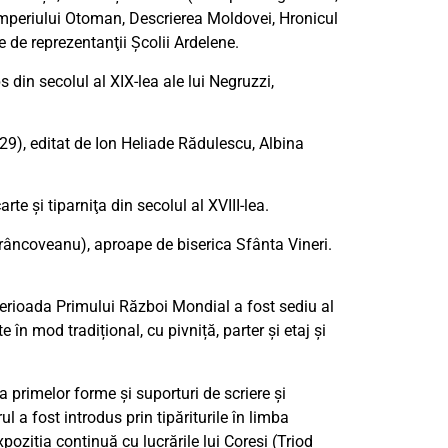
a Imperiului Otoman, Descrierea Moldovei, Hronicul
e de reprezentanţii Şcolii Ardelene.
eps din secolul al XIX-lea ale lui Negruzzi,
29), editat de Ion Heliade Rădulescu, Albina
te şi tiparniţa din secolul al XVIII-lea.
râncoveanu), aproape de biserica Sfânta Vineri.
în perioada Primului Război Mondial a fost sediu al
 mod tradițional, cu pivniță, parter și etaj și
 primelor forme şi suporturi de scriere şi
 a fost introdus prin tipăriturile în limba
poziția continuă cu lucrările lui Coresi (Triod