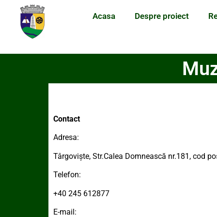
Acasa
Despre proiect
Re
Muze
Contact
Adresa:
Târgovişte, Str.Calea Domnească nr.181, cod p
Telefon:
+40 245 612877
E-mail: